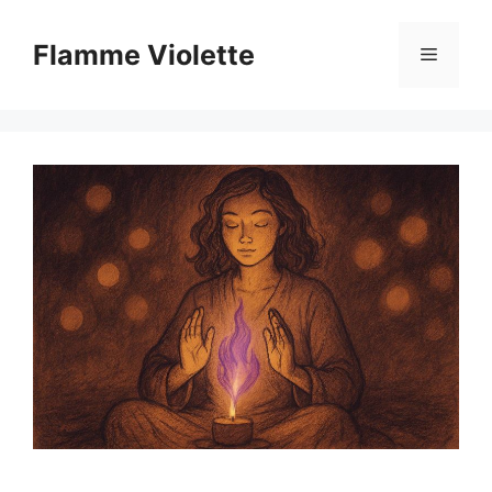
Aller
au
Flamme Violette
Menu
contenu