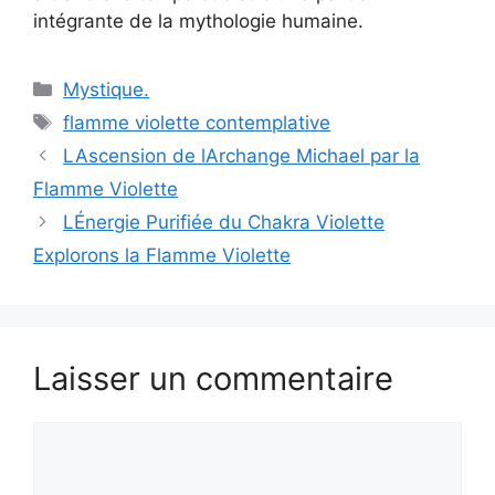
intégrante de la mythologie humaine.
Catégories
Mystique.
Étiquettes
flamme violette contemplative
LAscension de lArchange Michael par la
Flamme Violette
LÉnergie Purifiée du Chakra Violette
Explorons la Flamme Violette
Laisser un commentaire
Commentaire